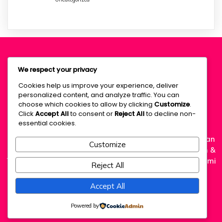
We respect your privacy
Rumah Subsidi
Cookies help us improve your experience, deliver
personalized content, and analyze traffic. You can
Tangerang
choose which cookies to allow by clicking
Customize
.
Click
Accept All
to consent or
Reject All
to decline non-
essential cookies.
Miliki Rumah Subsidi Tangerang siap huni dengan cicilan
Customize
ringan Rp1,2 Juta FLAT! Lokasi strategis dekat Stasiun &
Tol, bangunan double dinding, dan SHM. Proses KPR kami
Reject All
bantu sampai serah terima kunci. Unit terbatas!
Accept All
Powered by