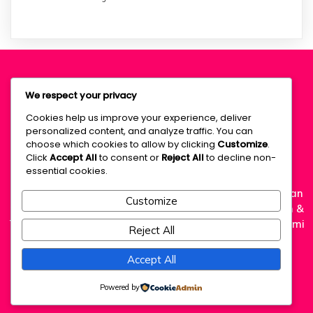
We respect your privacy
Rumah Subsidi
Cookies help us improve your experience, deliver
personalized content, and analyze traffic. You can
Tangerang
choose which cookies to allow by clicking
Customize
.
Click
Accept All
to consent or
Reject All
to decline non-
essential cookies.
Miliki Rumah Subsidi Tangerang siap huni dengan cicilan
Customize
ringan Rp1,2 Juta FLAT! Lokasi strategis dekat Stasiun &
Tol, bangunan double dinding, dan SHM. Proses KPR kami
Reject All
bantu sampai serah terima kunci. Unit terbatas!
Accept All
Powered by