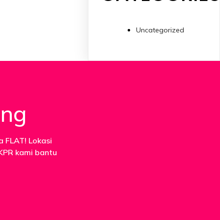
Uncategorized
ang
a FLAT! Lokasi
 KPR kami bantu